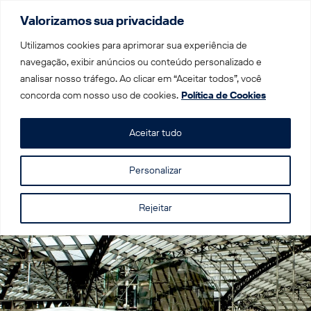
Valorizamos sua privacidade
Menu
Utilizamos cookies para aprimorar sua experiência de
navegação, exibir anúncios ou conteúdo personalizado e
analisar nosso tráfego. Ao clicar em “Aceitar todos”, você
Home
|
Companhias
|
Deutsche Bahn
concorda com nosso uso de cookies.
Política de Cookies
Deutsche Bahn
Aceitar tudo
Personalizar
A melhor maneira de viajar na Alemanha e países
vizinhos!
Rejeitar