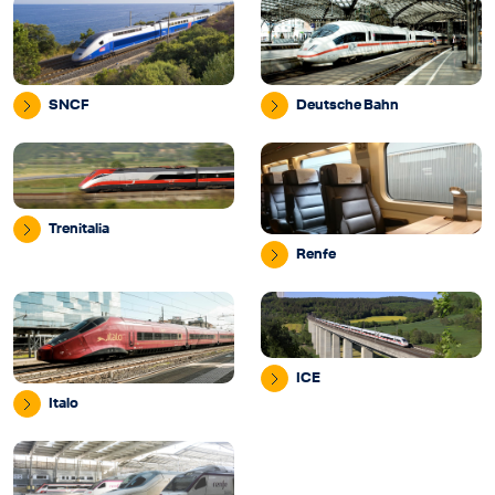
SNCF
Deutsche Bahn
Trenitalia
Renfe
ICE
Italo