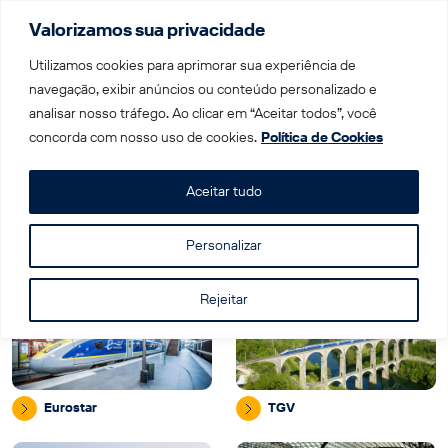
Valorizamos sua privacidade
Menu
Utilizamos cookies para aprimorar sua experiência de
navegação, exibir anúncios ou conteúdo personalizado e
analisar nosso tráfego. Ao clicar em “Aceitar todos”, você
Home
|
Companhias e marcas de trem
concorda com nosso uso de cookies.
Política de Cookies
Companhias e marcas
Aceitar tudo
de trem
Personalizar
Rejeitar
Eurostar
TGV