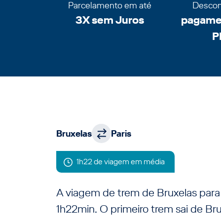
Parcelamento em até
Descon
3X sem Juros
pagamen
P
Bruxelas
Paris
1h22 de viagem em média
A viagem de trem de Bruxelas par
1h22min. O primeiro trem sai de Bru