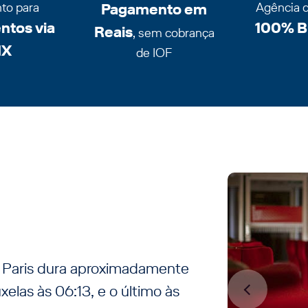
to para
Pagamento em
Agência 
tos via
100% Br
Reais
, sem cobrança
IX
de IOF
a Paris dura aproximadamente
xelas às 06:13, e o último às