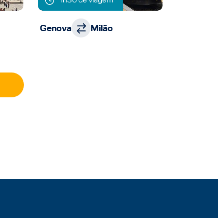
Genova
Milão
Florença