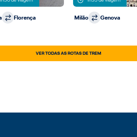
a
Florença
Milão
Genova
VER TODAS AS ROTAS DE TREM