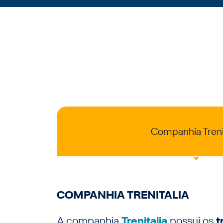
Companhia Treni
COMPANHIA TRENITALIA
A companhia
Trenitalia
possui os
t