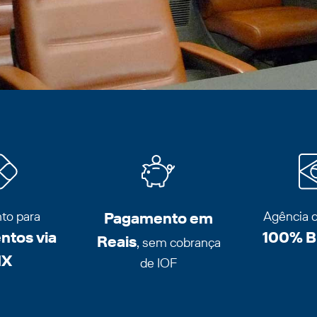
to para
Pagamento em
Agência 
tos via
100% Br
Reais
, sem cobrança
IX
de IOF