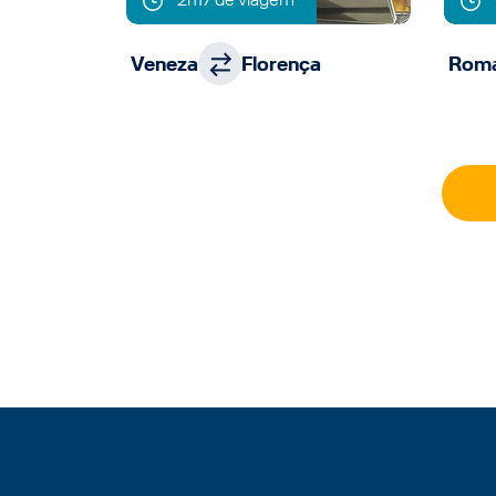
Veneza
Florença
Rom