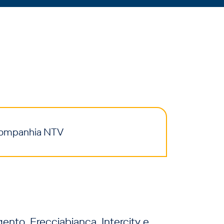
ompanhia NTV
gento, Frecciabianca, Intercity e