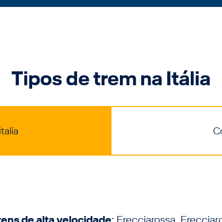
Tipos de trem na Itália
talia
C
rens de alta velocidade
: Frecciarossa, Frecciar