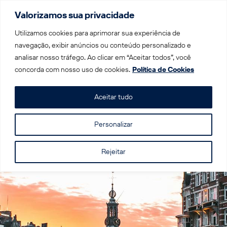
Valorizamos sua privacidade
Menu
Utilizamos cookies para aprimorar sua experiência de
navegação, exibir anúncios ou conteúdo personalizado e
analisar nosso tráfego. Ao clicar em “Aceitar todos”, você
Home
|
Trens por Destino
|
Trem na Holanda
|
concorda com nosso uso de cookies.
Política de Cookies
Amsterdam
Aceitar tudo
Amsterdam
Personalizar
Rejeitar