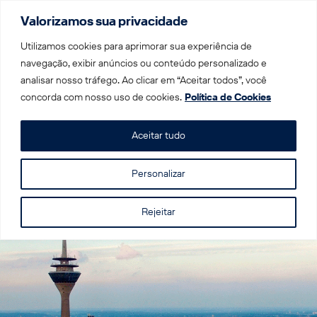
Valorizamos sua privacidade
Menu
Utilizamos cookies para aprimorar sua experiência de
navegação, exibir anúncios ou conteúdo personalizado e
analisar nosso tráfego. Ao clicar em “Aceitar todos”, você
Home
|
Trens por Destino
|
Trem na Alemanha
|
concorda com nosso uso de cookies.
Política de Cookies
Düsseldorf
Aceitar tudo
Düsseldorf
Personalizar
Rejeitar