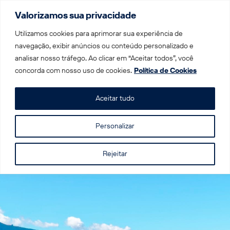
Valorizamos sua privacidade
Menu
Utilizamos cookies para aprimorar sua experiência de
navegação, exibir anúncios ou conteúdo personalizado e
analisar nosso tráfego. Ao clicar em “Aceitar todos”, você
Home
|
Trens por Destino
|
Trem em Portugal
|
Ilha da
concorda com nosso uso de cookies.
Política de Cookies
Madeira
Aceitar tudo
Ilha da Madeira
Personalizar
Rejeitar