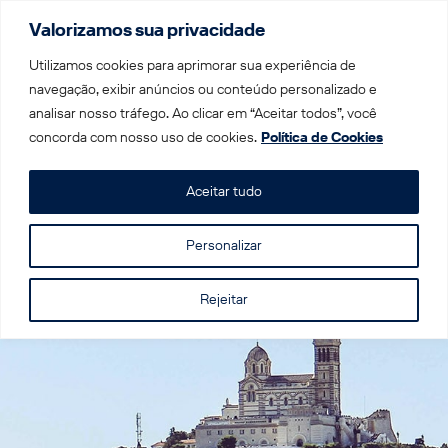
Valorizamos sua privacidade
Menu
Utilizamos cookies para aprimorar sua experiência de
navegação, exibir anúncios ou conteúdo personalizado e
analisar nosso tráfego. Ao clicar em “Aceitar todos”, você
Home
|
Trens por Destino
|
Trem na França
|
Marselha
concorda com nosso uso de cookies.
Política de Cookies
Marselha
Aceitar tudo
Personalizar
Rejeitar