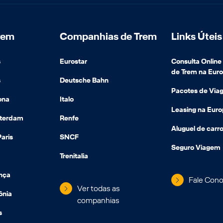
rem
Companhias de Trem
Links Úteis
s
Eurostar
Consulta Onlin
de Trem na Eur
s
Deutsche Bahn
Pacotes de Via
ona
Italo
Leasing na Eur
sterdam
Renfe
Aluguel de carro
aris
SNCF
Seguro Viagem
Trenitalia
ença
Fale Con
Ver todas as
ônia
companhias
s