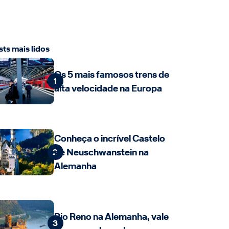
sts mais lidos
Os 5 mais famosos trens de
1
alta velocidade na Europa
Conheça o incrível Castelo
de Neuschwanstein na
2
Alemanha
Rio Reno na Alemanha, vale
3