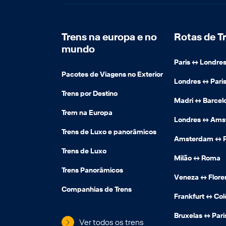
Trens na europa e no
Rotas de T
mundo
Paris ↔️ Londre
Pacotes de Viagens no Exterior
Londres ↔️ Pari
Trens por Destino
Madri ↔️ Barcel
Trem na Europa
Londres ↔️ Am
Trens de Luxo e panorâmicos
Amsterdam ↔️ P
Trens de Luxo
Milão ↔️ Roma
Trens Panorâmicos
Veneza ↔️ Flor
Companhias de Trens
Frankfurt ↔️ Col
Bruxelas ↔️ Pari
Ver todos os trens