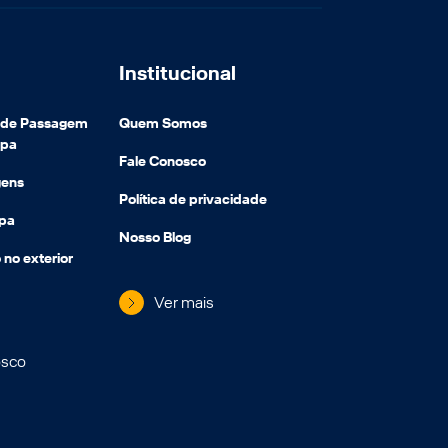
Institucional
e de Passagem
Quem Somos
opa
Fale Conosco
gens
Política de privacidade
opa
Nosso Blog
 no exterior
Ver mais
osco