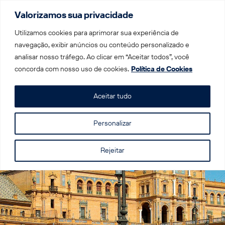
Valorizamos sua privacidade
Menu
Utilizamos cookies para aprimorar sua experiência de
navegação, exibir anúncios ou conteúdo personalizado e
analisar nosso tráfego. Ao clicar em “Aceitar todos”, você
Home
|
Trens por Destino
|
Trem na Espanha
|
Sevilha
concorda com nosso uso de cookies.
Política de Cookies
Sevilha
Aceitar tudo
Personalizar
Rejeitar