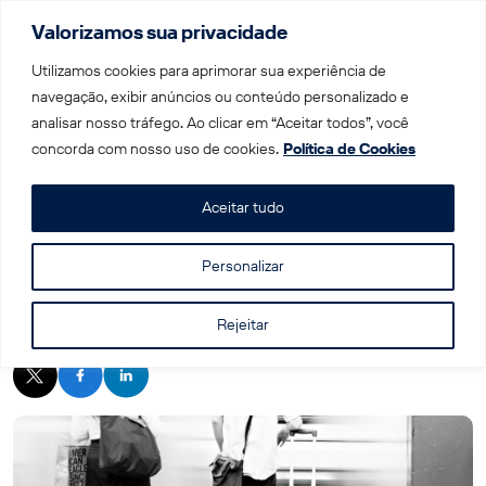
Valorizamos sua privacidade
Menu
Utilizamos cookies para aprimorar sua experiência de
navegação, exibir anúncios ou conteúdo personalizado e
analisar nosso tráfego. Ao clicar em “Aceitar todos”, você
Home
|
Blog
|
Bagagem de trem na Europa: tire suas
concorda com nosso uso de cookies.
Política de Cookies
dúvidas
Aceitar tudo
Personalizar
Bagagem de trem na Europa: tire suas
dúvidas
Rejeitar