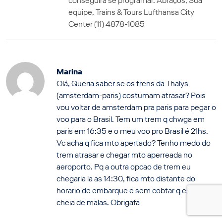
conseguirá se programar. Abraços, Sua
equipe, Trains & Tours Lufthansa City
Center (11) 4878-1085
Marina
Olá, Queria saber se os trens da Thalys
(amsterdam-paris) costumam atrasar? Pois
vou voltar de amsterdam pra paris para pegar o
voo para o Brasil. Tem um trem q chwga em
paris em 16:35 e o meu voo pro Brasil é 21hs.
Vc acha q fica mto apertado? Tenho medo do
trem atrasar e chegar mto aperreada no
aeroporto. Pq a outra opcao de trem eu
chegaria la as 14:30, fica mto distante do
horario de embarque e sem cobtar q estaria
cheia de malas. Obrigafa