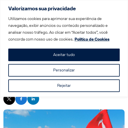
Valorizamos sua privacidade
Menu
Utilizamos cookies para aprimorar sua experiência de
navegação, exibir anúncios ou conteúdo personalizado e
analisar nosso tráfego. Ao clicar em “Aceitar todos”, você
Home
|
Blog
|
9 coisas que NÃO se deve fazer em uma
concorda com nosso uso de cookies.
Política de Cookies
viagem para Istambul
Aceitar tudo
Personalizar
9 coisas que NÃO se deve fazer em uma
viagem para Istambul
Rejeitar