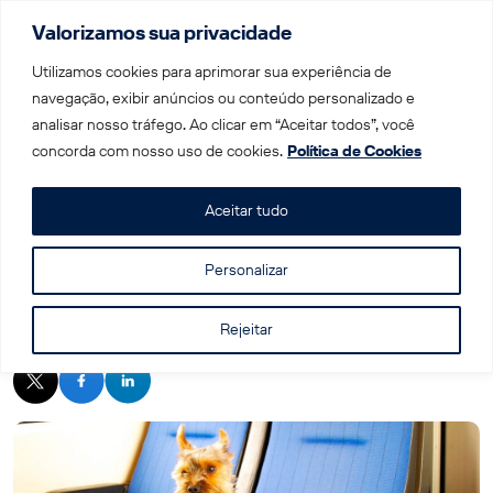
Valorizamos sua privacidade
Menu
Utilizamos cookies para aprimorar sua experiência de
navegação, exibir anúncios ou conteúdo personalizado e
analisar nosso tráfego. Ao clicar em “Aceitar todos”, você
Home
|
Blog
|
Viajando de trem na Europa com animais
concorda com nosso uso de cookies.
Política de Cookies
de estimação
Aceitar tudo
Personalizar
Viajando de trem na Europa com animais
de estimação
Rejeitar