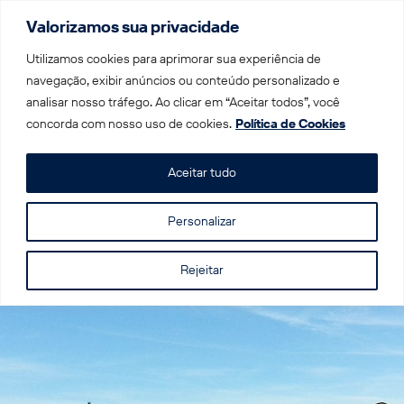
Valorizamos sua privacidade
Menu
Utilizamos cookies para aprimorar sua experiência de
navegação, exibir anúncios ou conteúdo personalizado e
analisar nosso tráfego. Ao clicar em “Aceitar todos”, você
Home
|
Trens por Destino
|
Trem na Suíça
|
Lucerna
concorda com nosso uso de cookies.
Política de Cookies
Lucerna
Aceitar tudo
Personalizar
Rejeitar