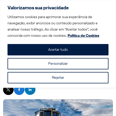
Valorizamos sua privacidade
Menu
Utilizamos cookies para aprimorar sua experiência de
navegação, exibir anúncios ou conteúdo personalizado e
analisar nosso tráfego. Ao clicar em “Aceitar todos”, você
Home
|
Blog
|
Tudo que você precisa saber para visitar o
concorda com nosso uso de cookies.
Política de Cookies
Monte Titlis
Aceitar tudo
Personalizar
Tudo que você precisa saber para visitar o
Monte Titlis
Rejeitar