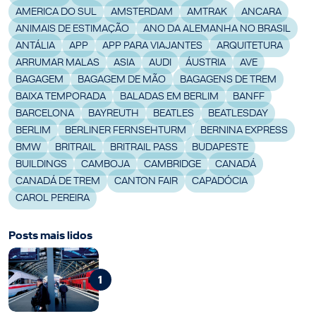
AMERICA DO SUL
AMSTERDAM
AMTRAK
ANCARA
ANIMAIS DE ESTIMAÇÃO
ANO DA ALEMANHA NO BRASIL
ANTÁLIA
APP
APP PARA VIAJANTES
ARQUITETURA
ARRUMAR MALAS
ASIA
AUDI
ÁUSTRIA
AVE
BAGAGEM
BAGAGEM DE MÃO
BAGAGENS DE TREM
BAIXA TEMPORADA
BALADAS EM BERLIM
BANFF
BARCELONA
BAYREUTH
BEATLES
BEATLESDAY
BERLIM
BERLINER FERNSEHTURM
BERNINA EXPRESS
BMW
BRITRAIL
BRITRAIL PASS
BUDAPESTE
BUILDINGS
CAMBOJA
CAMBRIDGE
CANADÁ
CANADÁ DE TREM
CANTON FAIR
CAPADÓCIA
CAROL PEREIRA
Posts mais lidos
1