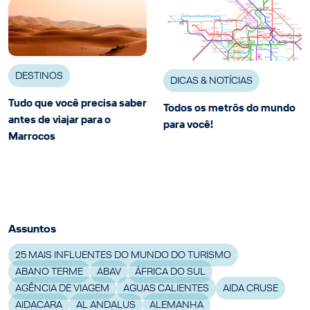
DESTINOS
DICAS & NOTÍCIAS
Tudo que você precisa saber
Todos os metrôs do mundo
antes de viajar para o
para você!
Marrocos
Assuntos
25 MAIS INFLUENTES DO MUNDO DO TURISMO
ABANO TERME
ABAV
ÁFRICA DO SUL
AGÊNCIA DE VIAGEM
AGUAS CALIENTES
AIDA CRUSE
AIDACARA
AL ANDALUS
ALEMANHA