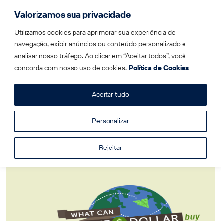
Valorizamos sua privacidade
Menu
Utilizamos cookies para aprimorar sua experiência de
navegação, exibir anúncios ou conteúdo personalizado e
analisar nosso tráfego. Ao clicar em “Aceitar todos”, você
Home
|
Blog
|
O que eu compro com um dólar em…
concorda com nosso uso de cookies.
Política de Cookies
Aceitar tudo
O que eu compro com um dólar em…
Personalizar
Rejeitar