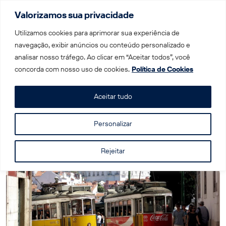
Valorizamos sua privacidade
Menu
Utilizamos cookies para aprimorar sua experiência de
navegação, exibir anúncios ou conteúdo personalizado e
analisar nosso tráfego. Ao clicar em “Aceitar todos”, você
Home
|
Blog
|
Um roteiro para curtir 10 dias em Portugal
concorda com nosso uso de cookies.
Política de Cookies
Aceitar tudo
Um roteiro para curtir 10 dias em Portugal
Personalizar
Rejeitar