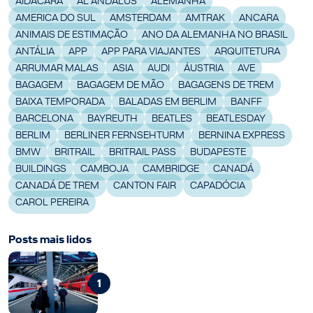
AIDACARA
AL ANDALUS
ALEMANHA
AMERICA DO SUL
AMSTERDAM
AMTRAK
ANCARA
ANIMAIS DE ESTIMAÇÃO
ANO DA ALEMANHA NO BRASIL
ANTÁLIA
APP
APP PARA VIAJANTES
ARQUITETURA
ARRUMAR MALAS
ASIA
AUDI
ÁUSTRIA
AVE
BAGAGEM
BAGAGEM DE MÃO
BAGAGENS DE TREM
BAIXA TEMPORADA
BALADAS EM BERLIM
BANFF
BARCELONA
BAYREUTH
BEATLES
BEATLESDAY
BERLIM
BERLINER FERNSEHTURM
BERNINA EXPRESS
BMW
BRITRAIL
BRITRAIL PASS
BUDAPESTE
BUILDINGS
CAMBOJA
CAMBRIDGE
CANADÁ
CANADÁ DE TREM
CANTON FAIR
CAPADÓCIA
CAROL PEREIRA
Posts mais lidos
1