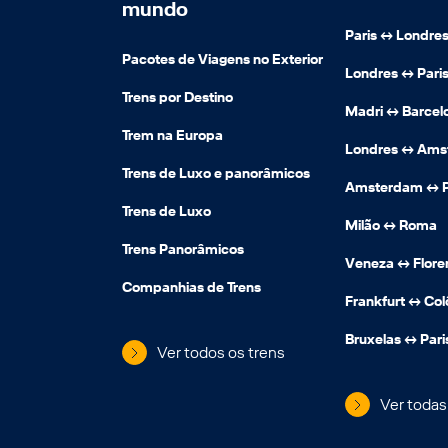
mundo
Paris ↔️ Londre
Pacotes de Viagens no Exterior
Londres ↔️ Pari
Trens por Destino
Madri ↔️ Barcel
Trem na Europa
Londres ↔️ Am
Trens de Luxo e panorâmicos
Amsterdam ↔️ P
Trens de Luxo
Milão ↔️ Roma
Trens Panorâmicos
Veneza ↔️ Flor
Companhias de Trens
Frankfurt ↔️ Col
Bruxelas ↔️ Pari
Ver todos os trens
Ver todas