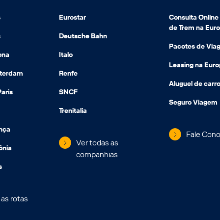
s
Eurostar
Consulta Onlin
de Trem na Eur
s
Deutsche Bahn
Pacotes de Via
ona
Italo
Leasing na Eur
sterdam
Renfe
Aluguel de carro
aris
SNCF
Seguro Viagem
Trenitalia
ença
Fale Con
Ver todas as
ônia
companhias
s
 as rotas