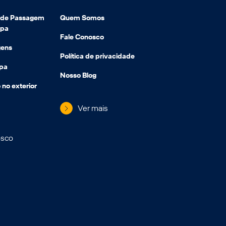
e de Passagem
Quem Somos
opa
Fale Conosco
gens
Política de privacidade
opa
Nosso Blog
 no exterior
Ver mais
osco