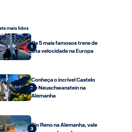
sts mais lidos
Os 5 mais famosos trens de
1
alta velocidade na Europa
Conheça o incrível Castelo
de Neuschwanstein na
2
Alemanha
Rio Reno na Alemanha, vale
3