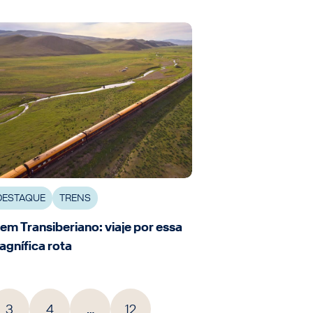
DESTAQUE
TRENS
em Transiberiano: viaje por essa
gnífica rota
3
4
…
12